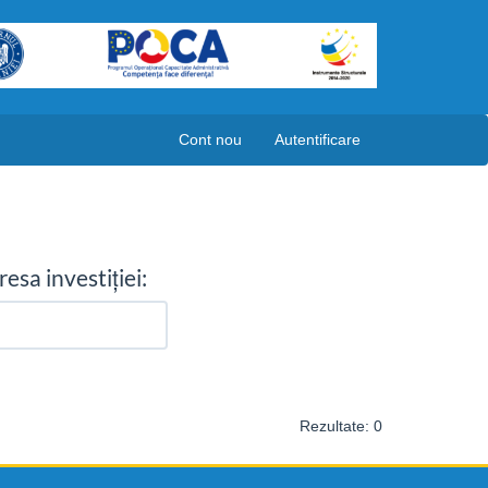
Cont nou
Autentificare
esa investiției:
Rezultate: 0